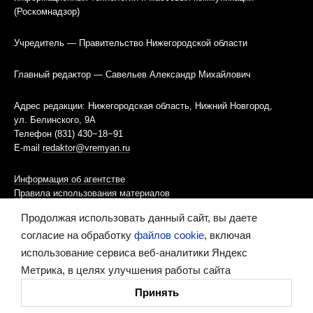
(Роскомнадзор)
Учредитель — Правительство Нижегородской области
Главный редактор — Савельев Александр Михайлович
Адрес редакции: Нижегородская область, Нижний Новгород,
ул. Белинского, 9А
Телефон (831) 430−18−91
E-mail
redaktor@vremyan.ru
Информация об агентстве
Правила использования материалов
Продолжая использовать данный сайт, вы даете
Информационная политика использования «cookies»-файлов
согласие на обработку
файлов cookie
, включая
использование сервиса веб-аналитики Яндекс
Ресурс содержит материалы 16+
Метрика, в целях улучшения работы сайта
Сделано в digital-агентстве
Принять