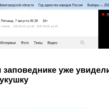
Нижегородской области
Год единства народов России
Выборы — 20
П
Пятница
, 7 августа
06:39
16+
Сейчас
USD
81,41
▲0,48
EUR
94,06
▲0,87
Интервью
Фото
Темы
Видео
 заповеднике уже увидел
укушку