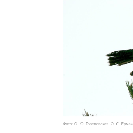
Фото: О. Ю. Гореловская, О. С. Ермак