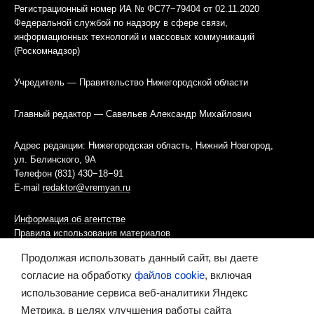
Регистрационный номер ИА № ФС77−79404 от 02.11.2020
Федеральной службой по надзору в сфере связи,
информационных технологий и массовых коммуникаций
(Роскомнадзор)
Учредитель — Правительство Нижегородской области
Главный редактор — Савельев Александр Михайлович
Адрес редакции: Нижегородская область, Нижний Новгород,
ул. Белинского, 9А
Телефон (831) 430−18−91
E-mail
redaktor@vremyan.ru
Информация об агентстве
Правила использования материалов
Продолжая использовать данный сайт, вы даете
Информационная политика использования «cookies»-файлов
согласие на обработку
файлов cookie
, включая
использование сервиса веб-аналитики Яндекс
Ресурс содержит материалы 16+
Метрика, в целях улучшения работы сайта