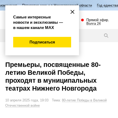
тилетие семьи в Нижегородской области
Год единства народов Росси
Самые интересные
Прямой эфир.
новости и эксклюзивы —
Волга 24
в нашем канале МАХ
Новости
Подписаться
Культура
Премьеры, посвященные 80-
летию Великой Победы,
проходят в муниципальных
театрах Нижнего Новгорода
10 апреля 2025 года, 19:03 Тема:
80-летие Победы в Великой
Отечественной войне