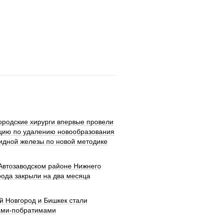
ородские хирурги впервые провели
цию по удалению новообразования
идной железы по новой методике
 Автозаводском районе Нижнего
рода закрыли на два месяца
й Новгород и Бишкек стали
ами-побратимами