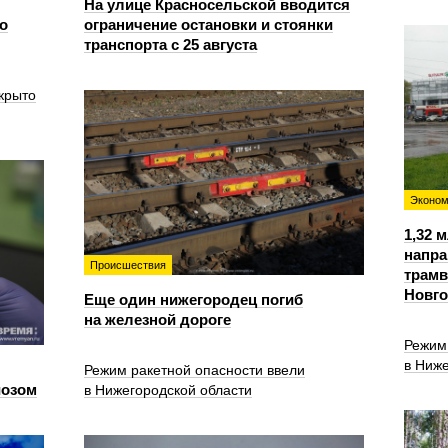
На улице Красносельской вводится
о
ограничение остановки и стоянки
транспорта с 25 августа
крыто
Эконом
1,32 
напра
Происшествия
трамв
Новг
Еще один нижегородец погиб
на железной дороге
Режим
в Ниже
Режим ракетной опасности ввели
иозом
в Нижегородской области