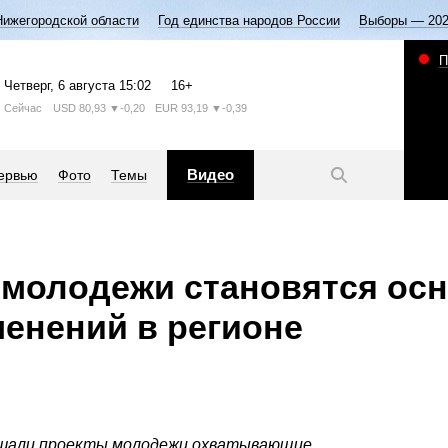
Нижегородской области
Год единства народов России
Выборы — 20
П
Четверг
, 6 августа
15:02
16+
Сейчас
USD
80,93
▼-0,20
EUR
93,19
▼-0,39
Видео
ервью
Фото
Темы
 молодежи становятся ос
енений в регионе
ушали проекты молодежи охватывающие