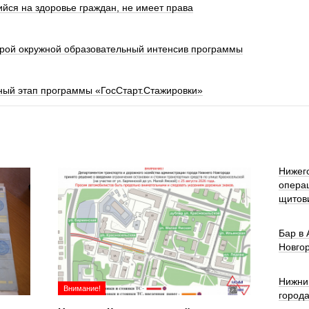
йся на здоровье граждан, не имеет права
орой окружной образовательный интенсив программы
ный этап программы «ГосСтарт.Стажировки»
Нижег
опера
щитов
Бар в
Новго
Нижни
Внимание!
город