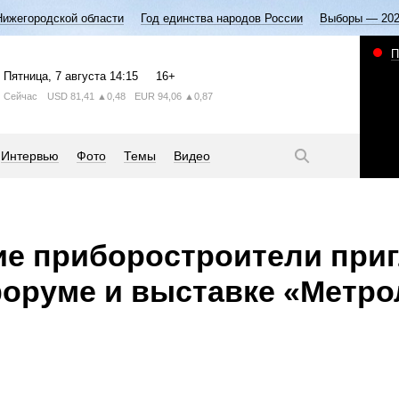
Нижегородской области
Год единства народов России
Выборы — 20
П
Пятница
, 7 августа
14:15
16+
Сейчас
USD
81,41
▲0,48
EUR
94,06
▲0,87
Интервью
Фото
Темы
Видео
ие приборостроители при
форуме и выставке «Метро