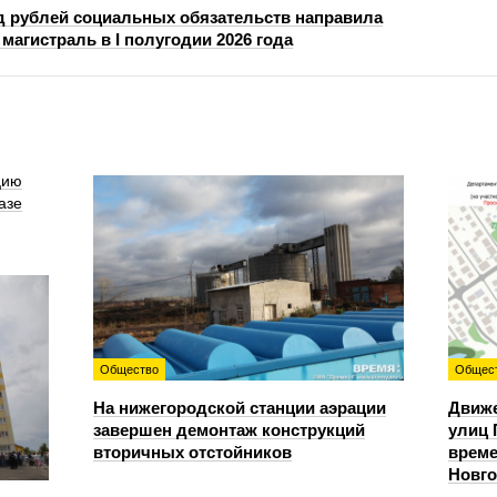
д рублей социальных обязательств направила
магистраль в I полугодии 2026 года
цию
азе
Общество
Общес
На нижегородской станции аэрации
Движе
завершен демонтаж конструкций
улиц 
вторичных отстойников
време
Новг