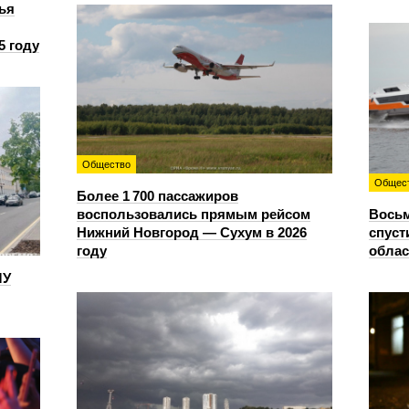
ья
5 году
Общество
Общес
Более 1 700 пассажиров
воспользовались прямым рейсом
Восьм
Нижний Новгород — Сухум в 2026
спуст
году
облас
ЛУ