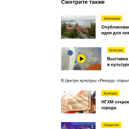
Смотрите также
Экономика
Опубликован
идеи для но
Культура
Выставка 
в культур
В Центре культуры «Рекорд» откры
Культура
НГХМ открое
города
Общество