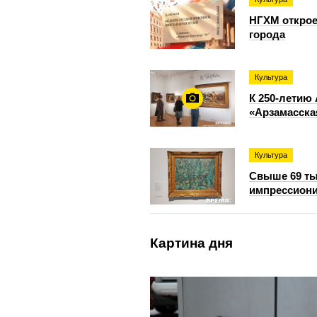
НГХМ открое
города
Культура
К 250-летию
«Арзамасск
Культура
Свыше 69 ты
импрессиони
Картина дня