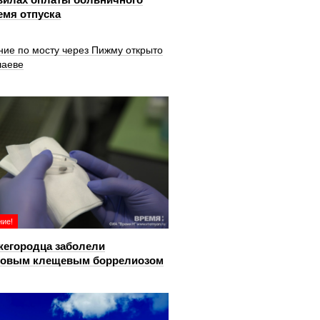
емя отпуска
ние по мосту через Пижму открыто
шаеве
ие!
жегородца заболели
довым клещевым боррелиозом