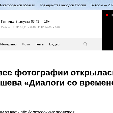
Нижегородской области
Год единства народов России
Выборы — 20
П
Пятница
, 7 августа
03:43
16+
Сейчас
USD
81,41
▲0,48
EUR
94,06
▲0,87
Интервью
Фото
Темы
Видео
зее фотографии открылас
шева «Диалоги со времен
ы из четырёх долгосрочных проектов