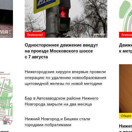
Внимание!
Вниман
Одностороннее движение введут
Движе
на проезде Московского шоссе
к мет
с 7 августа
Нижегородские хирурги впервые провели
операцию по удалению новообразования
щитовидной железы по новой методике
Бар в Автозаводском районе Нижнего
Новгорода закрыли на два месяца
Общес
Нижний Новгород и Бишкек стали
городами-побратимами
Ниже
ится
о пра