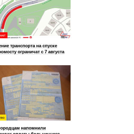
ие!
ние транспорта на спуске
ромосту ограничат с 7 августа
тво
городцам напомнили
вилах оплаты больничного