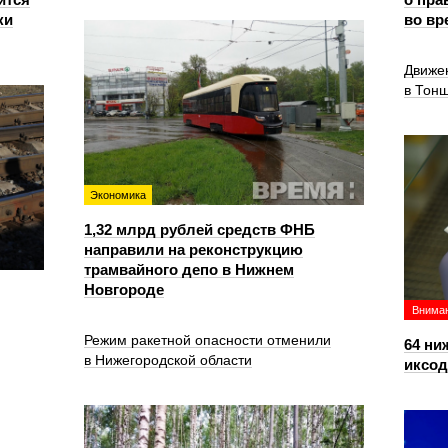
ки
во вр
Движе
в Тон
Экономика
1,32 млрд рублей средств ФНБ
направили на реконструкцию
трамвайного депо в Нижнем
Новгороде
Вниман
Режим ракетной опасности отменили
64 ни
в Нижегородской области
иксо