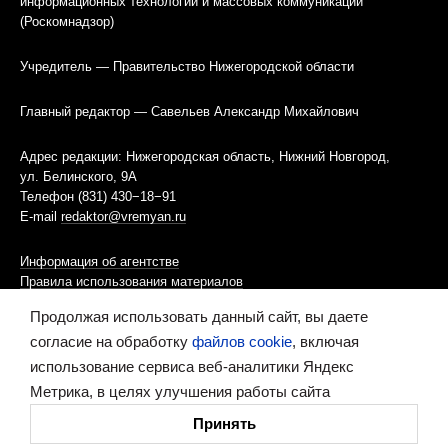
информационных технологий и массовых коммуникаций
(Роскомнадзор)
Учредитель — Правительство Нижегородской области
Главный редактор — Савельев Александр Михайлович
Адрес редакции: Нижегородская область, Нижний Новгород,
ул. Белинского, 9А
Телефон (831) 430−18−91
E-mail
redaktor@vremyan.ru
Информация об агентстве
Правила использования материалов
Продолжая использовать данный сайт, вы даете
Информационная политика использования «cookies»-файлов
согласие на обработку
файлов cookie
, включая
использование сервиса веб-аналитики Яндекс
Ресурс содержит материалы 16+
Метрика, в целях улучшения работы сайта
Сделано в digital-агентстве
Принять