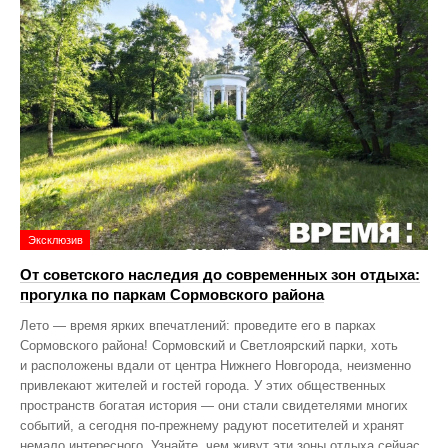
Эксклюзив
От советского наследия до современных зон отдыха:
прогулка по паркам Сормовского района
Лето — время ярких впечатлений: проведите его в парках
Сормовского района! Сормовский и Светлоярский парки, хоть
и расположены вдали от центра Нижнего Новгорода, неизменно
привлекают жителей и гостей города. У этих общественных
пространств богатая история — они стали свидетелями многих
событий, а сегодня по‑прежнему радуют посетителей и хранят
немало интересного. Узнайте, чем живут эти зоны отдыха сейчас,