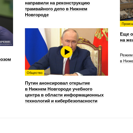
направили на реконструкцию
трамвайного депо в Нижнем
Новгороде
Происш
Еще о
на же
Режим
иозом
в Ниже
Общество
Путин анонсировал открытие
в Нижнем Новгороде учебного
центра в области информационных
технологий и кибербезопасности