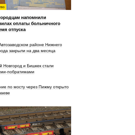
тво
городцам напомнили
вилах оплаты больничного
емя отпуска
 Автозаводском районе Нижнего
рода закрыли на два месяца
й Новгород и Бишкек стали
ами-побратимами
ние по мосту через Пижму открыто
шаеве