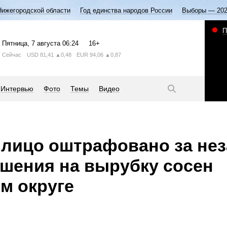
Нижегородской области
Год единства народов России
Выборы — 20
П
Пятница
, 7 августа
06:24
16+
Сейчас
USD
81,41
▲0,48
EUR
94,06
▲0,87
Интервью
Фото
Темы
Видео
 лицо оштрафовано за не
шения на вырубку сосен
м округе