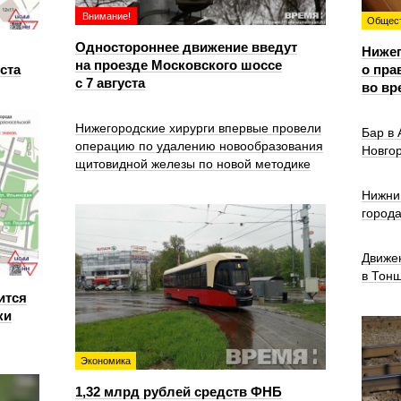
Внимание!
Общес
Одностороннее движение введут
Ниже
на проезде Московского шоссе
уста
о пра
с 7 августа
во вр
Нижегородские хирурги впервые провели
Бар в
операцию по удалению новообразования
Новго
щитовидной железы по новой методике
Нижни
город
Движе
в Тон
ится
ки
Экономика
1,32 млрд рублей средств ФНБ