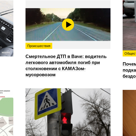
Происшествия
Общес
Смертельное ДТП в Ваче: водитель
легкового автомобиля погиб при
Почем
столкновении с КАМАЗом-
подка
мусоровозом
безд