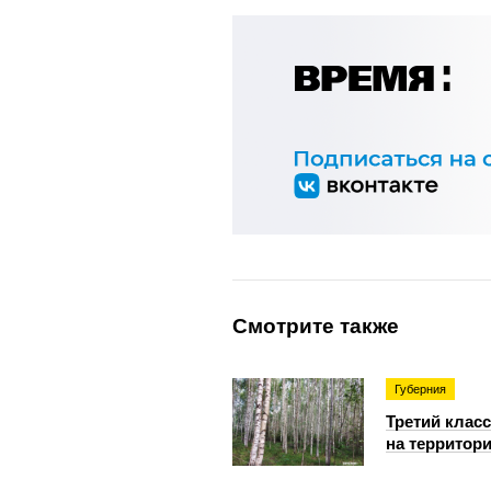
Смотрите также
Губерния
Третий клас
на территор