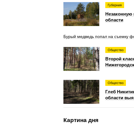
Губерния
Незаконную 
области
Бурый медведь попал на съемку ф
Общество
Второй клас
Нижегородск
Общество
Глеб Никити
области выя
Картина дня