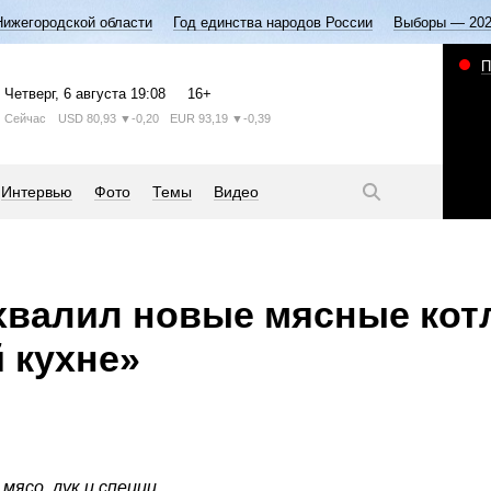
Нижегородской области
Год единства народов России
Выборы — 20
П
Четверг
, 6 августа
19:08
16+
Сейчас
USD
80,93
▼-0,20
EUR
93,19
▼-0,39
Интервью
Фото
Темы
Видео
хвалил новые мясные кот
 кухне»
мясо, лук и специи.