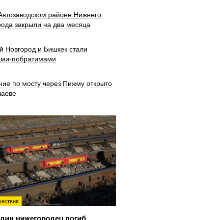
 Автозаводском районе Нижнего
рода закрыли на два месяца
й Новгород и Бишкек стали
ами-побратимами
ние по мосту через Пижму открыто
шаеве
ествия
дин нижегородец погиб