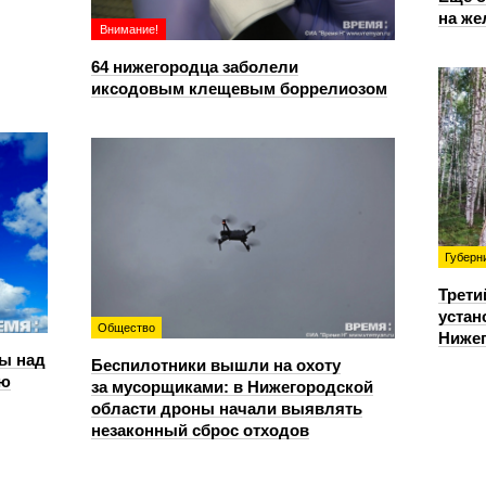
на же
Внимание!
64 нижегородца заболели
иксодовым клещевым боррелиозом
Губерн
Трети
устан
Общество
Нижег
ы над
Беспилотники вышли на охоту
ью
за мусорщиками: в Нижегородской
области дроны начали выявлять
незаконный сброс отходов