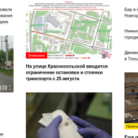
ровели
Бар в
ования
Новго
дике
Нижни
город
Движе
Внимание!
в Тон
На улице Красносельской вводится
ограничение остановки и стоянки
транспорта с 25 августа
Происш
ли
Еще о