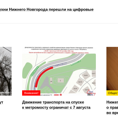
хни Нижнего Новгорода перешли на цифровые
Внимание!
Общес
ут
Движение транспорта на спуске
Ниже
к метромосту ограничат с 7 августа
о пра
во вр