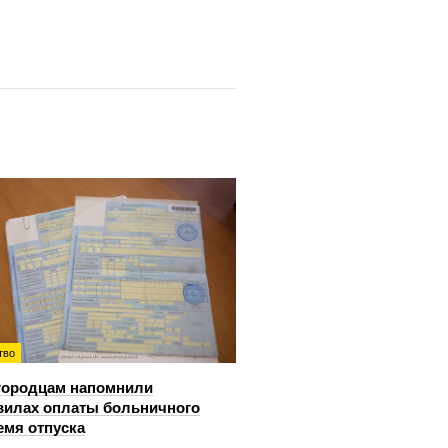
тво
городцам напомнили
вилах оплаты больничного
емя отпуска