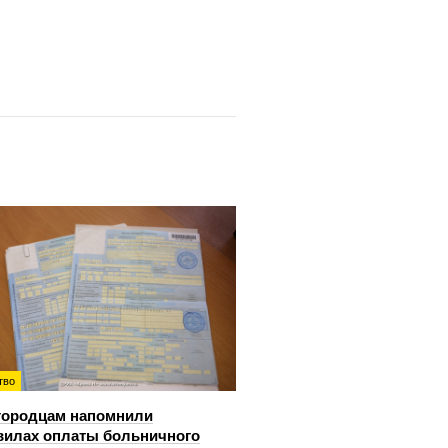
тво
городцам напомнили
вилах оплаты больничного