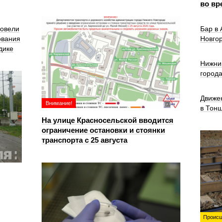
во вр
ровели
Бар в
ования
Новго
дике
Нижни
город
Движе
Внимание!
в Тон
На улице Красносельской вводится
ограничение остановки и стоянки
транспорта с 25 августа
Происш