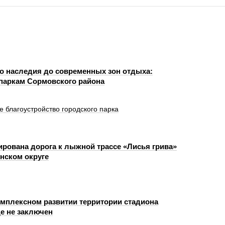
го наследия до современных зон отдыха:
 паркам Сормовского района
благоустройство городского парка
рована дорога к лыжной трассе «Лисья грива»
нском округе
омплексном развитии территории стадиона
е не заключен