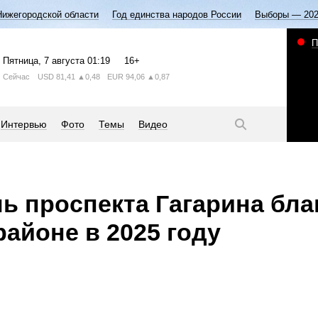
Нижегородской области
Год единства народов России
Выборы — 20
П
Пятница
, 7 августа
01:19
16+
Сейчас
USD
81,41
▲0,48
EUR
94,06
▲0,87
Интервью
Фото
Темы
Видео
ь проспекта Гагарина бла
районе в 2025 году