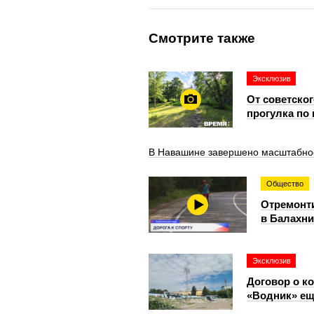
Смотрите также
Эксклюзив
От советско
прогулка по
В Навашине завершено масштабное 
Общество
Отремонти
в Балахни
Эксклюзив
Договор о к
«Водник» ещ