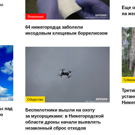
ли
Еще о
на же
Внимание!
64 нижегородца заболели
иксодовым клещевым боррелиозом
Губерн
Трети
устан
Общество
Нижег
ы над
Беспилотники вышли на охоту
ью
за мусорщиками: в Нижегородской
области дроны начали выявлять
незаконный сброс отходов