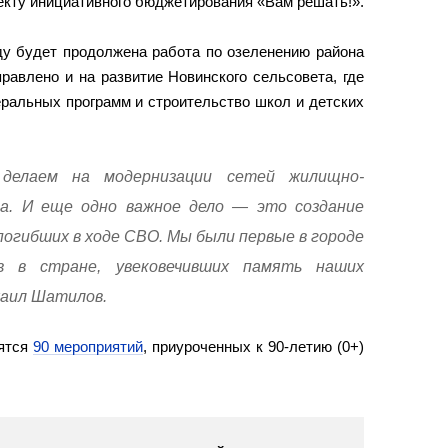
екту инициативного бюджетирования «Вам решать!».
ду будет продолжена работа по озеленению района
равлено и на развитие Новинского сельсовета, где
ральных программ и строительство школ и детских
делаем на модернизации сетей жилищно-
ва. И еще одно важное дело — это создание
погибших в ходе СВО. Мы были первые в городе
в в стране, увековечивших память наших
хаил Шатилов.
оятся
90 мероприятий
, приуроченных к 90-летию (0+)