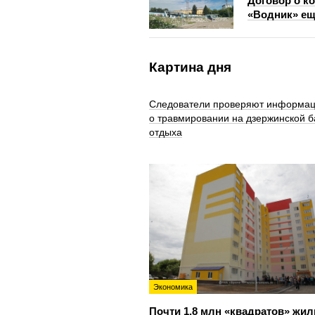
Договор о к
«Водник» ещ
Картина дня
Следователи проверяют информа
о травмировании на дзержинской б
отдыха
Экономика
Почти 1,8 млн «квадратов» жил