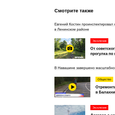
Смотрите также
Евгений Костин проинспектировал 
в Ленинском районе
Эксклюзив
От советско
прогулка по
В Навашине завершено масштабное 
Общество
Отремонти
в Балахни
Эксклюзив