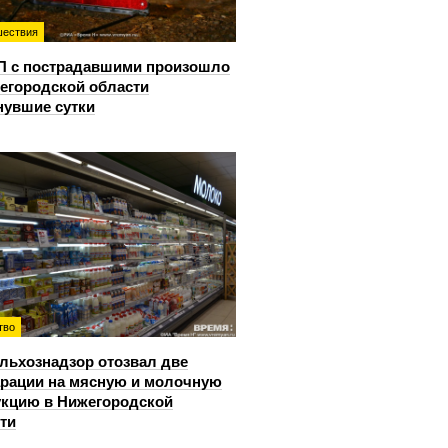
ествия
П с пострадавшими произошло
егородской области
нувшие сутки
тво
льхознадзор отозвал две
рации на мясную и молочную
кцию в Нижегородской
ти