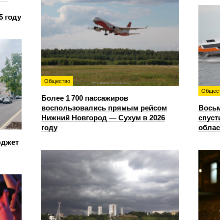
5 году
Общество
Общес
Более 1 700 пассажиров
воспользовались прямым рейсом
Восьм
Нижний Новгород — Сухум в 2026
спуст
году
облас
юджет