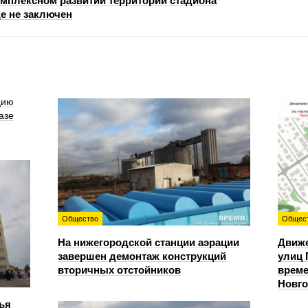
омплексном развитии территории стадиона
е не заключен
цию
азе
Общество
Общес
На нижегородской станции аэрации
Движе
завершен демонтаж конструкций
улиц 
вторичных отстойников
време
Новг
ья