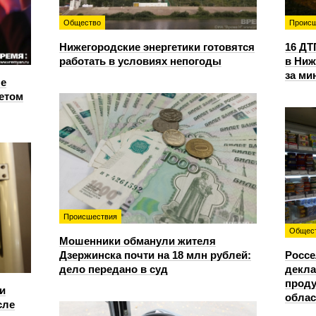
Общество
Происш
Нижегородские энергетики готовятся
16 ДТ
работать в условиях непогоды
в Ниж
за ми
е
етом
Происшествия
Общес
Мошенники обманули жителя
Дзержинска почти на 18 млн рублей:
Россе
дело передано в суд
декла
проду
и
облас
сле