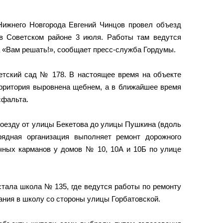
ижнего Новгорода Евгений Чинцов провел объезд
 в Советском районе 3 июля. Работы там ведутся
а «Вам решать!», сообщает пресс-служба Гордумы.
етский сад № 178. В настоящее время на объекте
рритория выровнена щебнем, а в ближайшее время
сфальта.
роезду от улицы Бекетова до улицы Пушкина (вдоль
ядная организация выполняет ремонт дорожного
очных карманов у домов № 10, 10А и 10Б по улице
тала школа № 135, где ведутся работы по ремонту
вания в школу со стороны улицы Горбатовской.