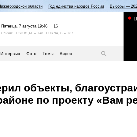
Нижегородской области
Год единства народов России
Выборы — 20
П
Пятница
, 7 августа
19:46
16+
Сейчас
USD
81,41
▲0,48
EUR
94,06
▲0,87
Интервью
Фото
Темы
Видео
рил объекты, благоустр
районе по проекту «Вам р