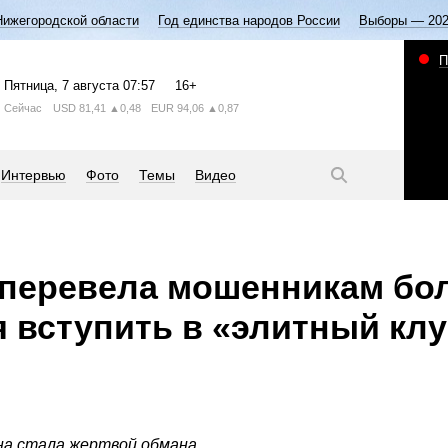
Нижегородской области
Год единства народов России
Выборы — 20
П
Пятница
, 7 августа
07:57
16+
Сейчас
USD
81,41
▲0,48
EUR
94,06
▲0,87
Интервью
Фото
Темы
Видео
перевела мошенникам бол
я вступить в «элитный кл
а стала жертвой обмана.