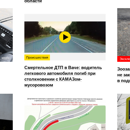
области
Происшествия
Экскл
Смертельное ДТП в Ваче: водитель
Зооза
легкового автомобиля погиб при
не за
столкновении с КАМАЗом-
в по
мусоровозом