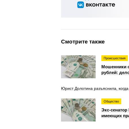
Смотрите также
Происшествия
Мошенники о
рублей: дело
Юрист Долотина разъяснила, когда
Общество
Экс-сенатор
имеющих пра