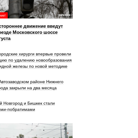
ие!
тороннее движение введут
оезде Московского шоссе
густа
ородские хирурги впервые провели
цию по удалению новообразования
идной железы по новой методике
 Автозаводском районе Нижнего
рода закрыли на два месяца
й Новгород и Бишкек стали
ами-побратимами