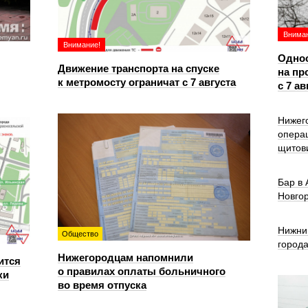
Вниман
Внимание!
Однос
Движение транспорта на спуске
на пр
к метромосту ограничат с 7 августа
с 7 ав
Нижег
опера
щитов
Бар в
Новго
Нижни
Общество
город
Нижегородцам напомнили
ится
о правилах оплаты больничного
ки
во время отпуска