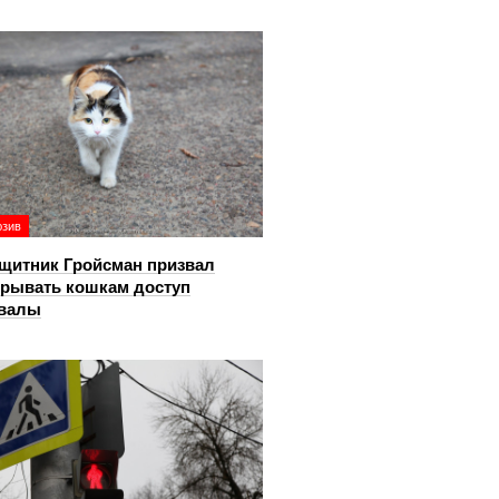
юзив
щитник Гройсман призвал
крывать кошкам доступ
двалы