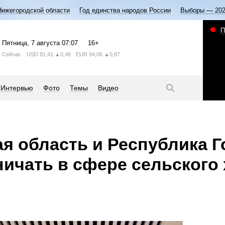
Нижегородской области
Год единства народов России
Выборы — 20
П
Пятница
, 7 августа
07:07
16+
Сейчас
USD
81,41
▲0,48
EUR
94,06
▲0,87
Интервью
Фото
Темы
Видео
я область и Республика Г
ничать в сфере сельского