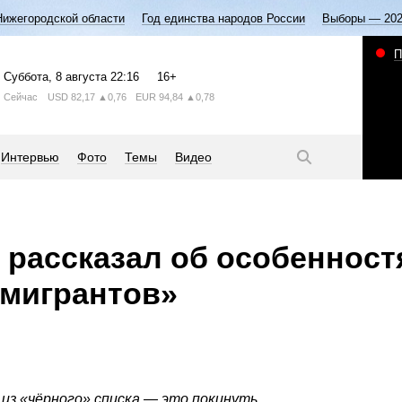
Нижегородской области
Год единства народов России
Выборы — 20
П
Суббота
, 8 августа
22:16
16+
Сейчас
USD
82,17
▲0,76
EUR
94,84
▲0,78
Интервью
Фото
Темы
Видео
 рассказал об особенност
 мигрантов»
из «чёрного» списка — это покинуть