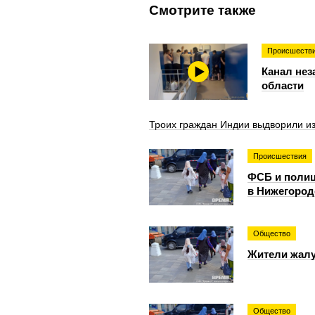
Смотрите также
Происшеств
Канал нез
области
Троих граждан Индии выдворили из
Происшествия
ФСБ и полиц
в Нижегород
Общество
Жители жалу
Общество