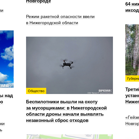
Новгороде
64 ни
иксо
ли
Режим ракетной опасности ввели
в Нижегородской области
Губерн
Трети
Общество
ы над
устан
ью
Беспилотники вышли на охоту
Нижег
за мусорщиками: в Нижегородской
области дроны начали выявлять
«Гейз
незаконный сброс отходов
вки
Новго
ь