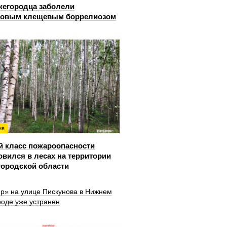
жегородца заболели
довым клещевым боррелиозом
ия
й класс пожароопасности
овился в лесах на территории
ородской области
ер» на улице Пискунова в Нижнем
роде уже устранен