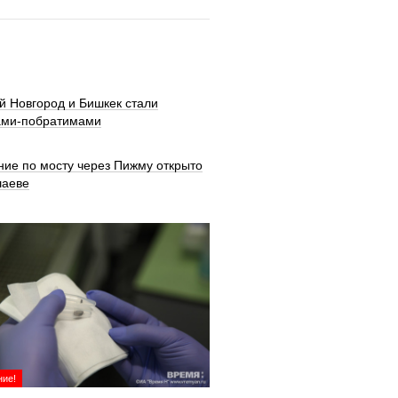
й Новгород и Бишкек стали
ами-побратимами
ние по мосту через Пижму открыто
шаеве
ие!