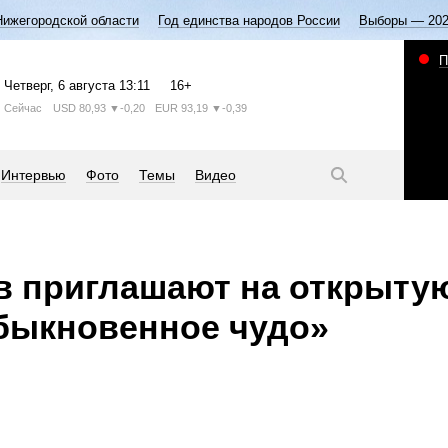
Нижегородской области
Год единства народов России
Выборы — 20
П
Четверг
, 6 августа
13:11
16+
Сейчас
USD
80,93
▼-0,20
EUR
93,19
▼-0,39
Интервью
Фото
Темы
Видео
в приглашают на открыту
быкновенное чудо»