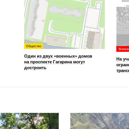
Общество
Вниман
Один из двух «военных» домов
На уч
на проспекте Гагарина могут
огран
достроить
транс