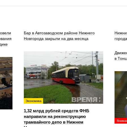
ровели
Бар в Автозаводском районе Нижнего
Нижни
ования
Новгорода закрыли на два месяца
город
дике
Движе
в Тон
Экономика
1,32 млрд рублей средств ФНБ
направили на реконструкцию
Вниман
трамвайного депо в Нижнем