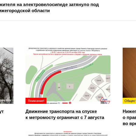
жителя на электровелосипеде затянуло под
ижегородской области
Внимание!
Общес
ут
Движение транспорта на спуске
Ниже
к метромосту ограничат с 7 августа
о пра
во вр