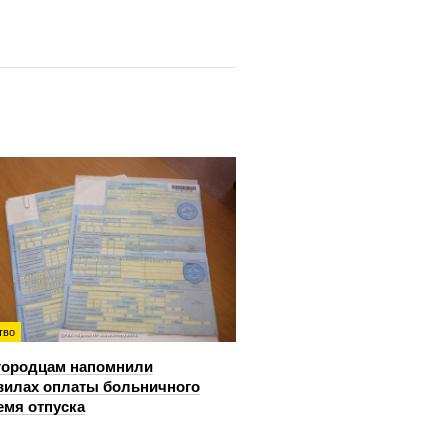
тво
городцам напомнили
вилах оплаты больничного
емя отпуска