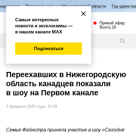
етие семьи в Нижегородской области
Год единства народов России
Самые интересные
Прямой эфир.
новости и эксклюзивы —
Волга 24
в нашем канале МАХ
Новости
Подписаться
Политика
Переехавших в Нижегородскую
область канадцев показали
в шоу на Первом канале
2 февраля 2025 года, 15:59
Семья Фейнстра приняла участие в шоу «Сегодня