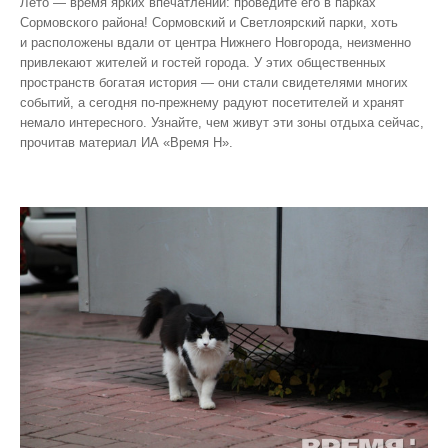
Лето — время ярких впечатлений: проведите его в парках
Сормовского района! Сормовский и Светлоярский парки, хоть
и расположены вдали от центра Нижнего Новгорода, неизменно
привлекают жителей и гостей города. У этих общественных
пространств богатая история — они стали свидетелями многих
событий, а сегодня по‑прежнему радуют посетителей и хранят
немало интересного. Узнайте, чем живут эти зоны отдыха сейчас,
прочитав материал ИА «Время Н».