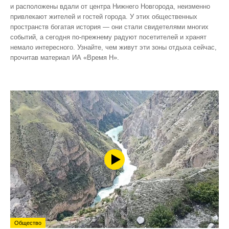
и расположены вдали от центра Нижнего Новгорода, неизменно
привлекают жителей и гостей города. У этих общественных
пространств богатая история — они стали свидетелями многих
событий, а сегодня по‑прежнему радуют посетителей и хранят
немало интересного. Узнайте, чем живут эти зоны отдыха сейчас,
прочитав материал ИА «Время Н».
Общество