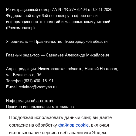
Регистрационный номер ИА № ФС77−79404 от 02.11.2020
Федеральной службой по надзору в сфере связи,
информационных технологий и массовых коммуникаций
(Роскомнадзор)
Учредитель — Правительство Нижегородской области
Главный редактор — Савельев Александр Михайлович
Адрес редакции: Нижегородская область, Нижний Новгород,
ул. Белинского, 9А
Телефон (831) 430−18−91
E-mail
redaktor@vremyan.ru
Информация об агентстве
Правила использования материалов
Продолжая использовать данный сайт, вы даете
Информационная политика использования «cookies»-файлов
согласие на обработку
файлов cookie
, включая
использование сервиса веб-аналитики Яндекс
Ресурс содержит материалы 16+