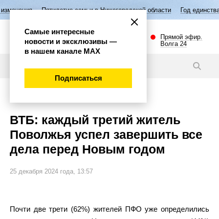
ятилетие семьи в Нижегородской области
Год единства народов Росси
Самые интересные
Прямой эфир.
новости и эксклюзивы —
Волга 24
в нашем канале МАХ
Новости
Подписаться
Общество
ВТБ: каждый третий житель
Поволжья успел завершить все
дела перед Новым годом
25 декабря 2024 года, 13:57
Почти две трети (62%) жителей ПФО уже определились