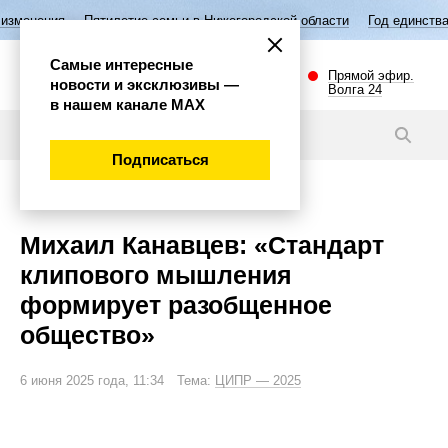
летие семьи в Нижегородской области
Год единства народов России
Самые интересные
Прямой эфир.
новости и эксклюзивы —
Волга 24
в нашем канале МАХ
Интервью
Подписаться
Эксклюзив
Михаил Канавцев: «Стандарт
клипового мышления
формирует разобщенное
общество»
6 июня 2025 года, 11:34 Тема:
ЦИПР — 2025