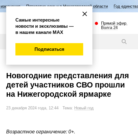
Пятилетие семьи в Нижегородской области
Год единства народов Росс
Самые интересные
Прямой эфир.
новости и эксклюзивы —
Волга 24
в нашем канале МАХ
Новости
Подписаться
Общество
Новогодние представления для
детей участников СВО прошли
на Нижегородской ярмарке
23 декабря 2024 года, 12:44 Тема:
Новый год
Возрастное ограничение: 0+.