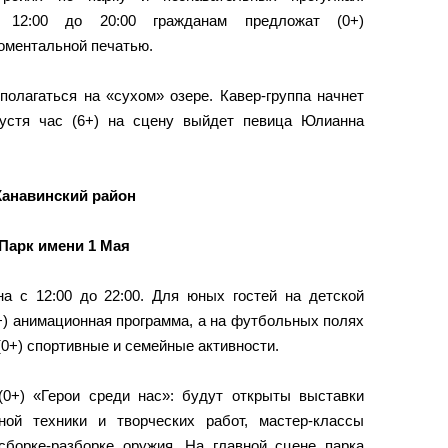
12:00 до 20:00 гражданам предложат (0+)
оментальной печатью.
полагаться на «сухом» озере. Кавер-группа начнет
пустя час (6+) на сцену выйдет певица Юлианна
Канавинский район
Парк имени 1 Мая
а с 12:00 до 22:00. Для юных гостей на детской
+) анимационная программа, а на футбольных полях
(0+) спортивные и семейные активности.
 (0+) «Герои среди нас»: будут открыты выставки
ной техники и творческих работ, мастер-классы
борке-разборке оружия. На главной сцене парка