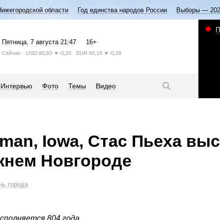
Нижегородской области
Год единства народов России
Выборы — 20
П
Пятница
, 7 августа
21:47
16+
Сейчас
USD
80,93
▼-0,20
EUR
93,19
▼-0,39
Интервью
Фото
Темы
Видео
man, Iowa, Стас Пьеха вы
жнем Новгороде
нь города
сполняется 804 года.