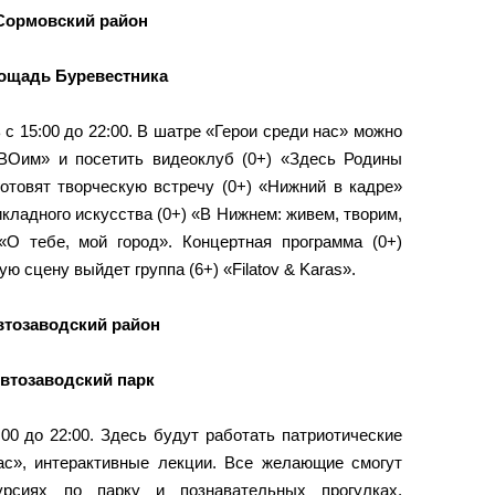
Сормовский район
ощадь Буревестника
с 15:00 до 22:00. В шатре «Герои среди нас» можно
ВОим» и посетить видеоклуб (0+) «Здесь Родины
отовят творческую встречу (0+) «Нижний в кадре»
кладного искусства (0+) «В Нижнем: живем, творим,
 «О тебе, мой город». Концертная программа (0+)
ную сцену выйдет группа (6+) «Filatov & Karas».
втозаводский район
втозаводский парк
0 до 22:00. Здесь будут работать патриотические
нас», интерактивные лекции. Все желающие смогут
урсиях по парку и познавательных прогулках.