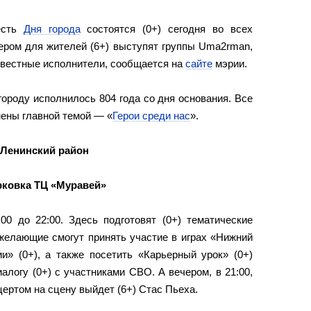
есть
Дня города
состоятся (0+) сегодня во всех
ером для жителей (6+) выступят группы Uma2rman,
 известные исполнители, сообщается на
сайте
мэрии.
ороду исполнилось 804 года со дня основания. Все
ены главной темой — «
Герои среди нас
».
Ленинский район
рковка ТЦ «Муравей»
00 до 22:00. Здесь подготовят (0+) тематические
 желающие смогут принять участие в играх «Нижний
и» (0+), а также посетить «Карьерный урок» (0+)
алогу (0+) с участниками СВО. А вечером, в 21:00,
ертом на сцену выйдет (6+) Стас Пьеха.