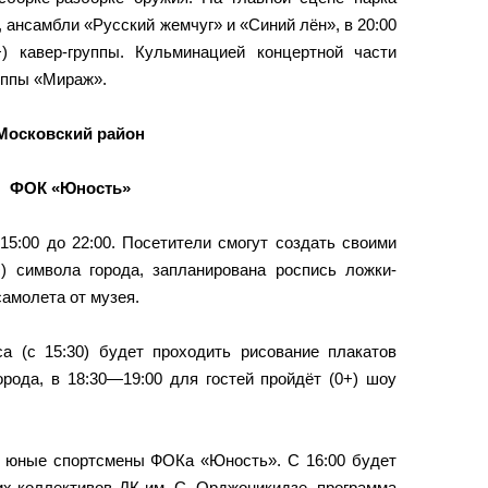
, ансамбли «Русский жемчуг» и «Синий лён», в 20:00
) кавер-группы. Кульминацией концертной части
руппы «Мираж».
Московский район
ФОК «Юность»
15:00 до 22:00. Посетители смогут создать своими
) символа города, запланирована роспись ложки-
амолета от музея.
а (с 15:30) будет проходить рисование плакатов
орода, в 18:30—19:00 для гостей пройдёт (0+) шоу
 юные спортсмены ФОКа «Юность». С 16:00 будет
их коллективов ДК им. С. Орджоникидзе, программа