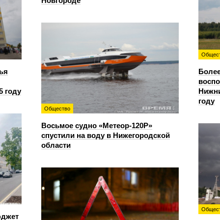
Новгороде
Общес
ья
Более
восп
5 году
Нижни
году
Общество
Восьмое судно «Метеор-120Р»
спустили на воду в Нижегородской
области
Общес
юджет