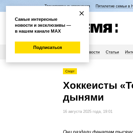
Транспортные изменения
Пятилетие семьи в 
Самые интересные
новости и эксклюзивы —
в нашем канале МАХ
Подписаться
Новости
Статьи
Инт
Спорт
Хоккеисты «Т
дынями
16 августа 2025 года, 19:01
Они раздали фанатам тысячу