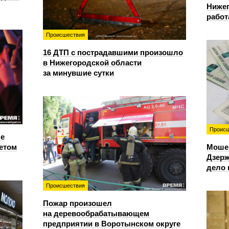
Нижег
работ
Происшествия
16 ДТП с пострадавшими произошло
в Нижегородской области
за минувшие сутки
Происш
е
етом
Моше
Дзерж
дело 
Происшествия
Пожар произошел
на деревообрабатывающем
предприятии в Воротынском округе