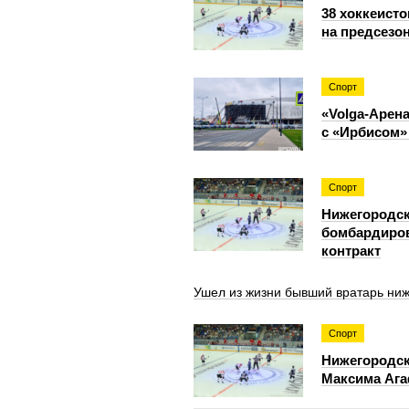
38 хоккеист
на предсезо
Спорт
«Volga-Арен
с «Ирбисом»
Спорт
Нижегородск
бомбардиров
контракт
Ушел из жизни бывший вратарь ни
Спорт
Нижегородск
Максима Ага