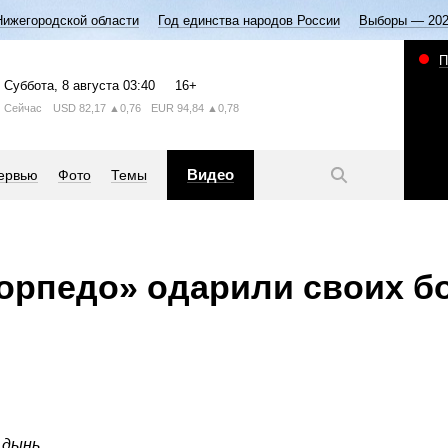
Нижегородской области
Год единства народов России
Выборы — 20
П
Суббота
, 8 августа
03:40
16+
Сейчас
USD
82,17
▲0,76
EUR
94,84
▲0,78
Видео
ервью
Фото
Темы
орпедо» одарили своих 
 дынь.