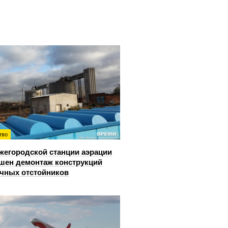
тво
жегородской станции аэрации
шен демонтаж конструкций
чных отстойников