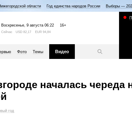
Нижегородской области
Год единства народов России
Выборы — 20
П
Воскресенье
, 9 августа
06:22
16+
Сейчас
USD
82,17
EUR
94,84
Видео
ервью
Фото
Темы
городе началась череда 
ей
вый год