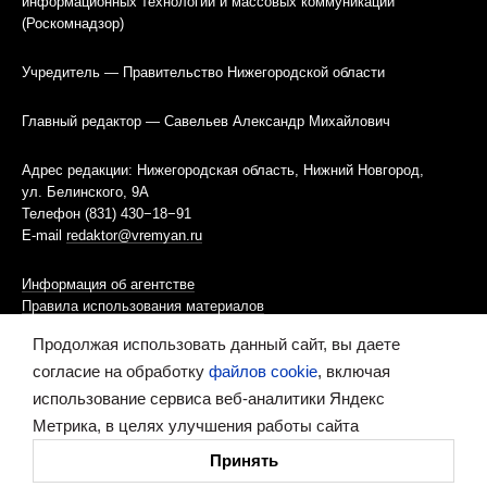
информационных технологий и массовых коммуникаций
(Роскомнадзор)
Учредитель — Правительство Нижегородской области
Главный редактор — Савельев Александр Михайлович
Адрес редакции: Нижегородская область, Нижний Новгород,
ул. Белинского, 9А
Телефон (831) 430−18−91
E-mail
redaktor@vremyan.ru
Информация об агентстве
Правила использования материалов
Продолжая использовать данный сайт, вы даете
Информационная политика использования «cookies»-файлов
согласие на обработку
файлов cookie
, включая
использование сервиса веб-аналитики Яндекс
Ресурс содержит материалы 16+
Метрика, в целях улучшения работы сайта
Сделано в digital-агентстве
Принять