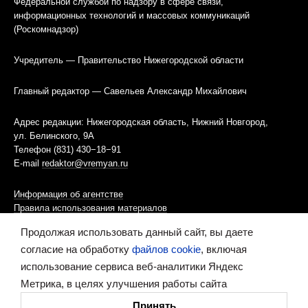
Федеральной службой по надзору в сфере связи,
информационных технологий и массовых коммуникаций
(Роскомнадзор)
Учредитель — Правительство Нижегородской области
Главный редактор — Савельев Александр Михайлович
Адрес редакции: Нижегородская область, Нижний Новгород,
ул. Белинского, 9А
Телефон (831) 430−18−91
E-mail
redaktor@vremyan.ru
Информация об агентстве
Правила использования материалов
Продолжая использовать данный сайт, вы даете
Информационная политика использования «cookies»-файлов
согласие на обработку
файлов cookie
, включая
использование сервиса веб-аналитики Яндекс
Ресурс содержит материалы 16+
Метрика, в целях улучшения работы сайта
Сделано в digital-агентстве
Принять