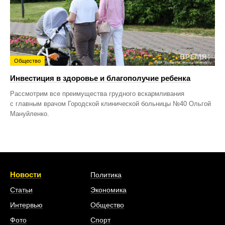
Общество
Инвестиция в здоровье и благополучие ребенка
Рассмотрим все преимущества грудного вскармливания
с главным врачом Городской клинической больницы №40 Ольгой
Мануйленко.
Новости
Политика
Статьи
Экономика
Интервью
Общество
Фото
Спорт