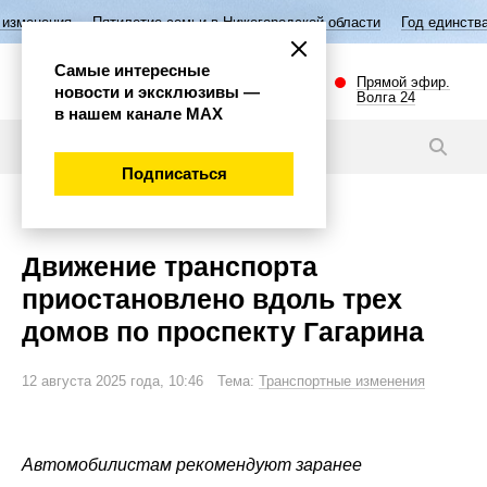
летие семьи в Нижегородской области
Год единства народов России
Самые интересные
Прямой эфир.
новости и эксклюзивы —
Волга 24
в нашем канале МАХ
Новости
Подписаться
Внимание!
Движение транспорта
приостановлено вдоль трех
домов по проспекту Гагарина
12 августа 2025 года, 10:46 Тема:
Транспортные изменения
Автомобилистам рекомендуют заранее