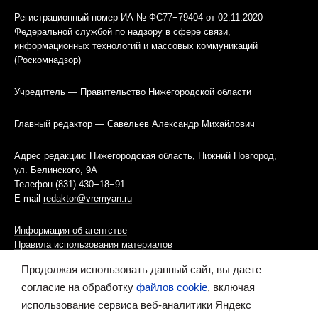
Регистрационный номер ИА № ФС77−79404 от 02.11.2020
Федеральной службой по надзору в сфере связи,
информационных технологий и массовых коммуникаций
(Роскомнадзор)
Учредитель — Правительство Нижегородской области
Главный редактор — Савельев Александр Михайлович
Адрес редакции: Нижегородская область, Нижний Новгород,
ул. Белинского, 9А
Телефон (831) 430−18−91
E-mail
redaktor@vremyan.ru
Информация об агентстве
Правила использования материалов
Продолжая использовать данный сайт, вы даете
Информационная политика использования «cookies»-файлов
согласие на обработку
файлов cookie
, включая
использование сервиса веб-аналитики Яндекс
Ресурс содержит материалы 16+