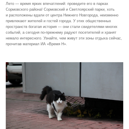
Лето — время ярких впечатлений: проведите его в парках
Сормовского района! Сормовский и Светлоярский парки, хоть
и расположены вдали от центра Нижнего Новгорода, неизменно
привлекают жителей и гостей города. У этих общественных
пространств богатая история — они стали свидетелями многих
событий, а сегодня по‑прежнему радуют посетителей и хранят
немало интересного. Узнайте, чем живут эти зоны отдыха сейчас,
прочитав материал ИА «Время Н».