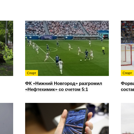
Спорт
Спорт
ФК «Нижний Новгород» разгромил
Форв
«Нефтехимик» со счетом 5:1
соста