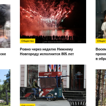
Общество
Общес
Ровно через неделю Нижнему
Восем
нске
Новгороду исполнится 805 лет
прохо
в обр