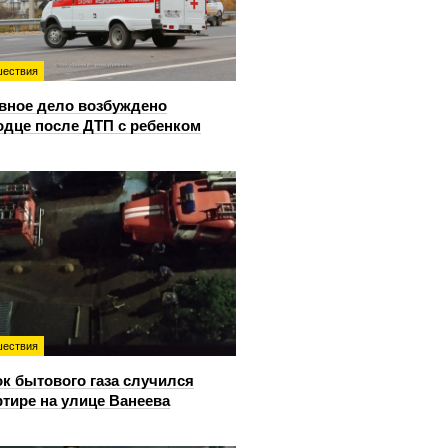
ествия
вное дело возбуждено
одце после ДТП с ребенком
ествия
к бытового газа случился
ртире на улице Ванеева