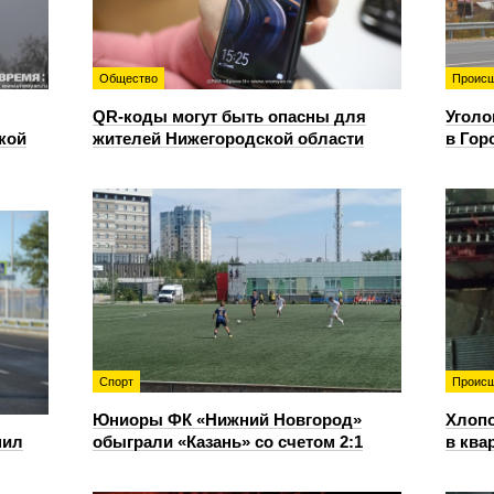
Общество
Происш
QR-коды могут быть опасны для
Уголо
кой
жителей Нижегородской области
в Гор
Спорт
Происш
Юниоры ФК «Нижний Новгород»
Хлопо
пил
обыграли «Казань» со счетом 2:1
в ква