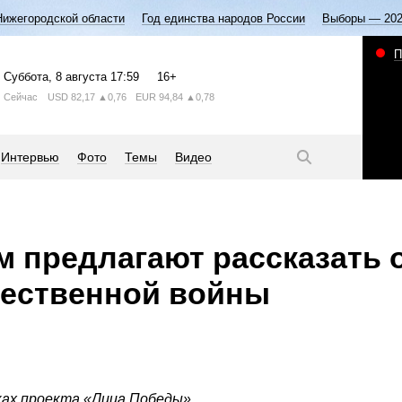
Нижегородской области
Год единства народов России
Выборы — 20
П
Суббота
, 8 августа
17:59
16+
Сейчас
USD
82,17
▲0,76
EUR
94,84
▲0,78
Интервью
Фото
Темы
Видео
 предлагают рассказать о
чественной войны
ках проекта «Лица Победы».