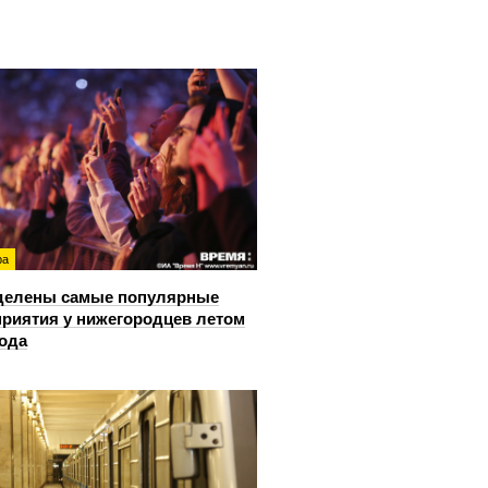
ра
делены самые популярные
риятия у нижегородцев летом
года