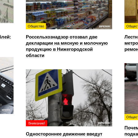
Общество
Общес
блей:
Россельхознадзор отозвал две
Лестн
декларации на мясную и молочную
метро
продукцию в Нижегородской
ремон
области
Общес
Внимание!
Почем
Одностороннее движение введут
подка