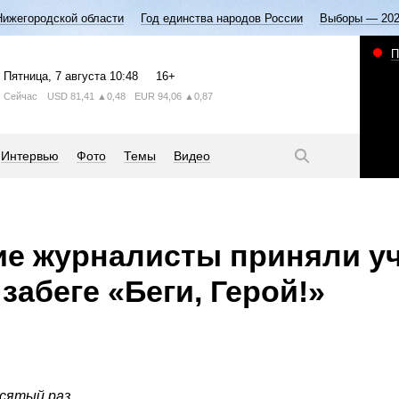
Нижегородской области
Год единства народов России
Выборы — 20
П
Пятница
, 7 августа
10:48
16+
Сейчас
USD
81,41
▲0,48
EUR
94,06
▲0,87
Интервью
Фото
Темы
Видео
е журналисты приняли у
забеге «Беги, Герой!»
есятый раз.