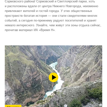
Сормовского района! Сормовский и Светлоярский парки, хоть
и расположены вдали от центра Нижнего Новгорода, неизменно
привлекают жителей и гостей города. У этих общественных
пространств богатая история — они стали свидетелями многих
событий, а сегодня по‑прежнему радуют посетителей и хранят
немало интересного. Узнайте, чем живут эти зоны отдыха сейчас,
прочитав материал ИА «Время Н».