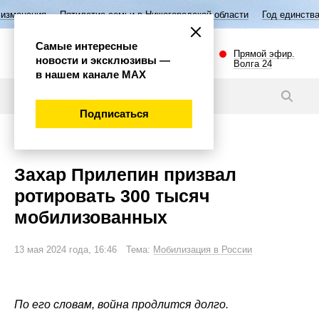
Пятилетие семьи в Нижегородской области
Год единства народов Росс
Самые интересные
Прямой эфир.
новости и эксклюзивы —
Волга 24
в нашем канале МАХ
Новости
Подписаться
Важно
Захар Прилепин призвал
ротировать 300 тысяч
мобилизованных
13 мая 2024 года, 16:46 Тема:
Мобилизация в России
По его словам, война продлится долго.