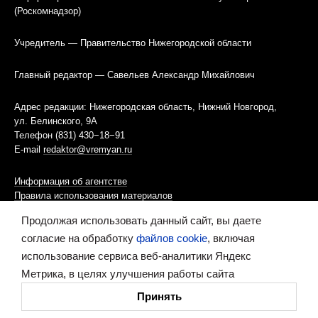
(Роскомнадзор)
Учредитель — Правительство Нижегородской области
Главный редактор — Савельев Александр Михайлович
Адрес редакции: Нижегородская область, Нижний Новгород,
ул. Белинского, 9А
Телефон (831) 430−18−91
E-mail
redaktor@vremyan.ru
Информация об агентстве
Правила использования материалов
Продолжая использовать данный сайт, вы даете
Информационная политика использования «cookies»-файлов
согласие на обработку
файлов cookie
, включая
использование сервиса веб-аналитики Яндекс
Ресурс содержит материалы 16+
Метрика, в целях улучшения работы сайта
Сделано в digital-агентстве
Принять