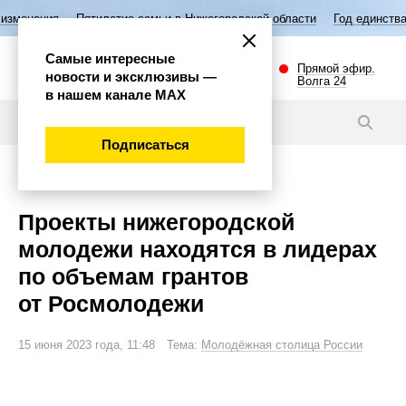
илетие семьи в Нижегородской области
Год единства народов России
Самые интересные
Прямой эфир.
новости и эксклюзивы —
Волга 24
в нашем канале МАХ
Новости
Подписаться
Общество
Проекты нижегородской
молодежи находятся в лидерах
по объемам грантов
от Росмолодежи
15 июня 2023 года, 11:48 Тема:
Молодёжная столица России