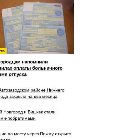
тво
городцам напомнили
вилах оплаты больничного
емя отпуска
 Автозаводском районе Нижнего
рода закрыли на два месяца
й Новгород и Бишкек стали
ами-побратимами
ние по мосту через Пижму открыто