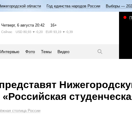
Нижегородской области
Год единства народов России
Выборы — 20
П
Четверг
, 6 августа
20:42
16+
Сейчас
USD
80,93
▼-0,20
EUR
93,19
▼-0,39
Интервью
Фото
Темы
Видео
 представят Нижегородск
 «Российская студенческа
ёжная столица России