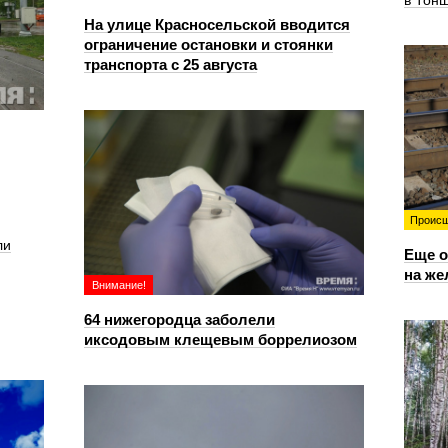
в Тон
На улице Красносельской вводится
ограничение остановки и стоянки
транспорта с 25 августа
Происш
ли
Еще о
на же
Внимание!
64 нижегородца заболели
иксодовым клещевым боррелиозом