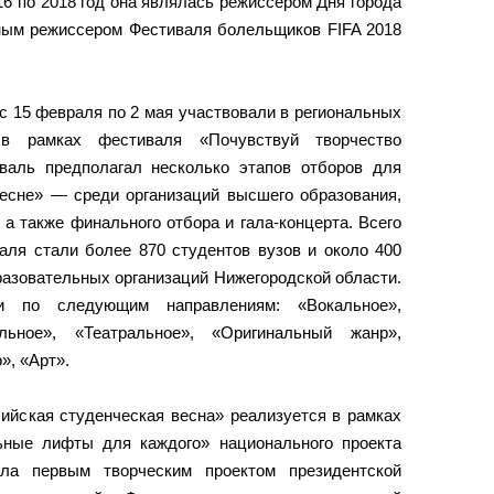
6 по 2018 год она являлась режиссером Дня города
ным режиссером Фестиваля болельщиков FIFA 2018
с 15 февраля по 2 мая участвовали в региональных
 в рамках фестиваля «Почувствуй творчество
валь предполагал несколько этапов отборов для
есне» — среди организаций высшего образования,
а также финального отбора и гала-концерта. Всего
аля стали более 870 студентов вузов и около 400
азовательных организаций Нижегородской области.
и по следующим направлениям: «Вокальное»,
альное», «Театральное», «Оригинальный жанр»,
», «Арт».
сийская студенческая весна» реализуется в рамках
ьные лифты для каждого» национального проекта
ала первым творческим проектом президентской