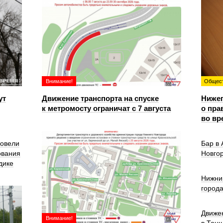
Внимание!
Общес
ут
Движение транспорта на спуске
Ниже
к метромосту ограничат с 7 августа
о пра
во вр
ровели
Бар в
ования
Новго
дике
Нижни
город
Движе
Внимание!