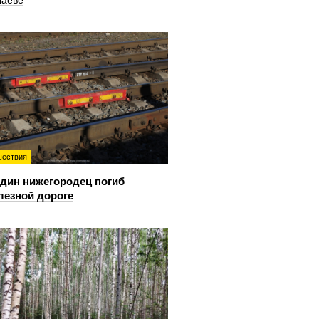
шаеве
ествия
дин нижегородец погиб
лезной дороге