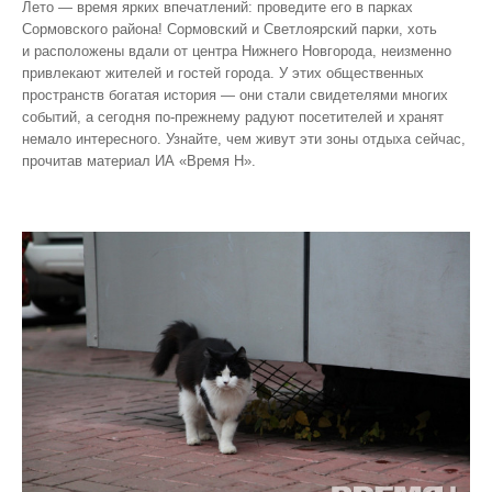
Лето — время ярких впечатлений: проведите его в парках
Сормовского района! Сормовский и Светлоярский парки, хоть
и расположены вдали от центра Нижнего Новгорода, неизменно
привлекают жителей и гостей города. У этих общественных
пространств богатая история — они стали свидетелями многих
событий, а сегодня по‑прежнему радуют посетителей и хранят
немало интересного. Узнайте, чем живут эти зоны отдыха сейчас,
прочитав материал ИА «Время Н».