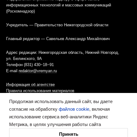
информационных технологий и массовых коммуникаций
(Роскомнадзор)
Учредитель — Правительство Нижегородской области
Главный редактор — Савельев Александр Михайлович
Адрес редакции: Нижегородская область, Нижний Новгород,
ул. Белинского, 9А
Телефон (831) 430−18−91
E-mail
redaktor@vremyan.ru
Информация об агентстве
Правила использования материалов
Продолжая использовать данный сайт, вы даете
Информационная политика использования «cookies»-файлов
согласие на обработку
файлов cookie
, включая
использование сервиса веб-аналитики Яндекс
Ресурс содержит материалы 16+
Метрика, в целях улучшения работы сайта
Сделано в digital-агентстве
Принять