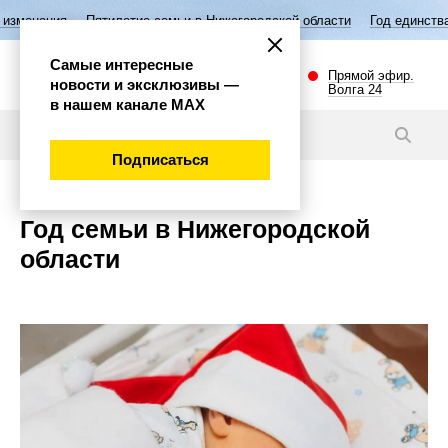
ия
Пятилетие семьи в Нижегородской области
Год единства народов
Самые интересные
Прямой эфир.
новости и эксклюзивы —
Волга 24
в нашем канале МАХ
Темы
Подписаться
Год семьи в Нижегородской
области