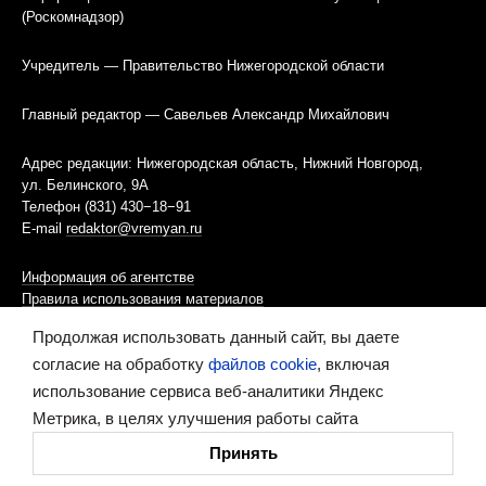
(Роскомнадзор)
Учредитель — Правительство Нижегородской области
Главный редактор — Савельев Александр Михайлович
Адрес редакции: Нижегородская область, Нижний Новгород,
ул. Белинского, 9А
Телефон (831) 430−18−91
E-mail
redaktor@vremyan.ru
Информация об агентстве
Правила использования материалов
Продолжая использовать данный сайт, вы даете
Информационная политика использования «cookies»-файлов
согласие на обработку
файлов cookie
, включая
использование сервиса веб-аналитики Яндекс
Ресурс содержит материалы 16+
Метрика, в целях улучшения работы сайта
Сделано в digital-агентстве
Принять