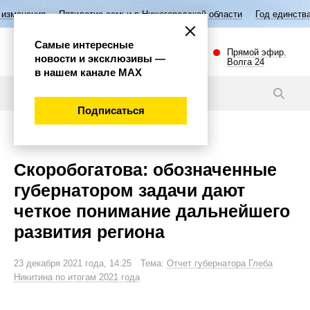
илетие семьи в Нижегородской области
Год единства народов России
Самые интересные
Прямой эфир.
новости и эксклюзивы —
Волга 24
в нашем канале МАХ
Новости
Подписаться
Политика
Скоробогатова: обозначенные
губернатором задачи дают
четкое понимание дальнейшего
развития региона
23 декабря 2021 года, 14:25 Тема:
Отчет губернатора Глеба
Никитина по итогам 2021 года