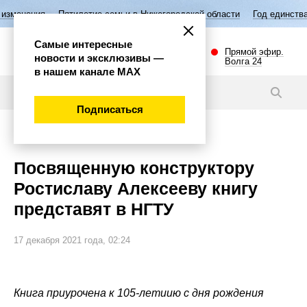
ятилетие семьи в Нижегородской области
Год единства народов Росси
Самые интересные
Прямой эфир.
новости и эксклюзивы —
Волга 24
в нашем канале МАХ
Новости
Подписаться
Культура
Посвященную конструктору
Ростиславу Алексееву книгу
представят в НГТУ
17 декабря 2021 года, 02:24
Книга приурочена к 105-летиию с дня рождения