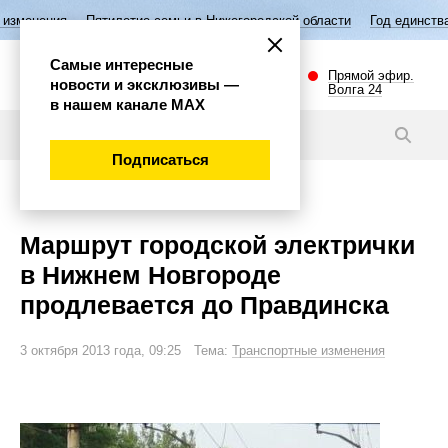
Пятилетие семьи в Нижегородской области
Год единства народов Рос
Самые интересные
Прямой эфир.
новости и эксклюзивы —
Волга 24
в нашем канале МАХ
Новости
Подписаться
Общество
Маршрут городской электрички
в Нижнем Новгороде
продлевается до Правдинска
3 октября 2013 года, 09:25 Тема:
Транспортные изменения