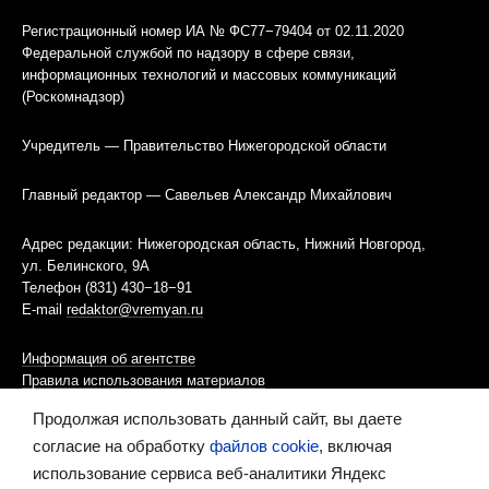
Регистрационный номер ИА № ФС77−79404 от 02.11.2020
Федеральной службой по надзору в сфере связи,
информационных технологий и массовых коммуникаций
(Роскомнадзор)
Учредитель — Правительство Нижегородской области
Главный редактор — Савельев Александр Михайлович
Адрес редакции: Нижегородская область, Нижний Новгород,
ул. Белинского, 9А
Телефон (831) 430−18−91
E-mail
redaktor@vremyan.ru
Информация об агентстве
Правила использования материалов
Продолжая использовать данный сайт, вы даете
Информационная политика использования «cookies»-файлов
согласие на обработку
файлов cookie
, включая
использование сервиса веб-аналитики Яндекс
Ресурс содержит материалы 16+