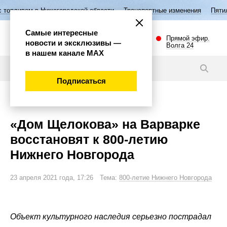
городской области
Транспортные изменения
Пятилетие семьи в Ниж
Самые интересные
Прямой эфир.
новости и эксклюзивы —
Волга 24
в нашем канале МАХ
Видео
Подписаться
Общество
«Дом Щелокова» на Варварке
восстановят к 800-летию
Нижнего Новгорода
23 апреля 2021 года, 17:26 Тема:
800-летие Нижнего Новгорода
Объект культурного наследия серьезно пострадал