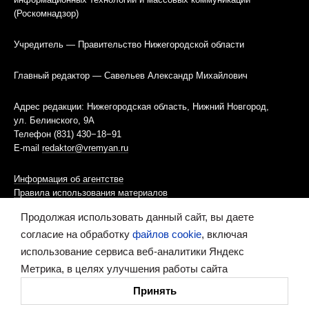
(Роскомнадзор)
Учредитель — Правительство Нижегородской области
Главный редактор — Савельев Александр Михайлович
Адрес редакции: Нижегородская область, Нижний Новгород,
ул. Белинского, 9А
Телефон (831) 430−18−91
E-mail
redaktor@vremyan.ru
Информация об агентстве
Правила использования материалов
Продолжая использовать данный сайт, вы даете
Информационная политика использования «cookies»-файлов
согласие на обработку
файлов cookie
, включая
использование сервиса веб-аналитики Яндекс
Ресурс содержит материалы 16+
Метрика, в целях улучшения работы сайта
Сделано в digital-агентстве
Принять