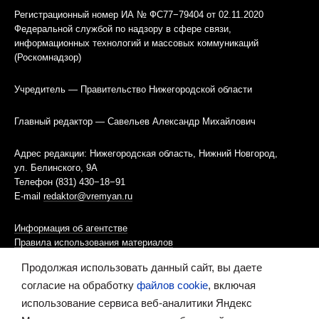
Регистрационный номер ИА № ФС77−79404 от 02.11.2020
Федеральной службой по надзору в сфере связи,
информационных технологий и массовых коммуникаций
(Роскомнадзор)
Учредитель — Правительство Нижегородской области
Главный редактор — Савельев Александр Михайлович
Адрес редакции: Нижегородская область, Нижний Новгород,
ул. Белинского, 9А
Телефон (831) 430−18−91
E-mail
redaktor@vremyan.ru
Информация об агентстве
Правила использования материалов
Продолжая использовать данный сайт, вы даете
Информационная политика использования «cookies»-файлов
согласие на обработку
файлов cookie
, включая
использование сервиса веб-аналитики Яндекс
Ресурс содержит материалы 16+