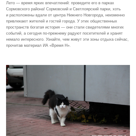
Лето — время ярких впечатлений: проведите его в парках
Сормовского района! Сормовский и Светлоярский парки, хоть
и расположены вдали от центра Нижнего Новгорода, неизменно
привлекают жителей и гостей города. У этих общественных
пространств богатая история — они стали свидетелями многих
событий, а сегодня по‑прежнему радуют посетителей и хранят
немало интересного. Узнайте, чем живут эти зоны отдыха сейчас,
прочитав материал ИА «Время Н».