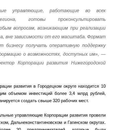
ные управляющие, работающие во всех
егиона, готовы проконсультировать
юбым вопросам, возникающим при реализации
а, вне зависимости от его масштаба. Формат
ет бизнесу получать оперативную поддержку
формацию о возможностях, доступных им», —
ректор Корпорации развития Нижегородской
рации развития в Городецком округе находится 10
щим объемом инвестиций более 3,4 млрд рублей,
анируется создать свыше 320 рабочих мест.
иальные управляющие Корпорации развития провели
ком, Дальнеконстантиновском и Гагинском округах.
олее 20 предпринимателей, которые были