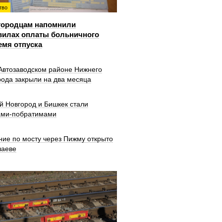
тво
городцам напомнили
вилах оплаты больничного
емя отпуска
 Автозаводском районе Нижнего
рода закрыли на два месяца
й Новгород и Бишкек стали
ами-побратимами
ние по мосту через Пижму открыто
шаеве