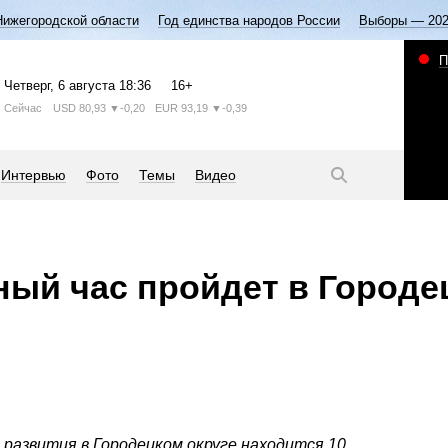
Нижегородской области
Год единства народов России
Выборы — 20
П
Четверг
, 6 августа
18:36
16+
Сейчас
USD
80,93
▼-0,20
EUR
93,19
▼-0,39
Интервью
Фото
Темы
Видео
ый час пройдет в Городе
 развития в Городецком округе находится 10