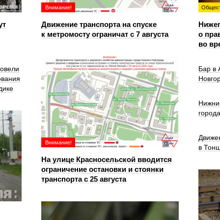
Внимание!
Общес
ут
Движение транспорта на спуске
Ниже
к метромосту ограничат с 7 августа
о пра
во вр
ровели
Бар в
ования
Новго
дике
Нижни
город
Движе
Внимание!
в Тон
На улице Красносельской вводится
ограничение остановки и стоянки
транспорта с 25 августа